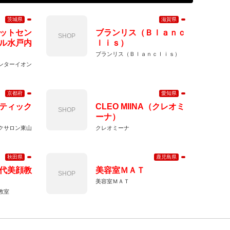
茨城県
滋賀県
ットセン
ブランリス（Ｂｌａｎｃ
SHOP
ル水戸内
ｌｉｓ）
ブランリス（Ｂｌａｎｃｌｉｓ）
ンターイオン
京都府
愛知県
ティック
CLEO MIINA（クレオミ
SHOP
ーナ）
クサロン東山
クレオミーナ
秋田県
鹿児島県
代美顔教
美容室ＭＡＴ
SHOP
美容室ＭＡＴ
教室