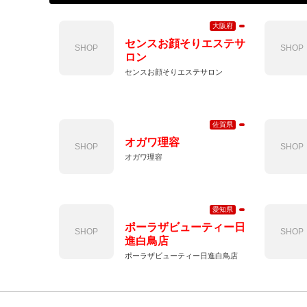
大阪府
センスお顔そりエステサ
SHOP
SHOP
ロン
センスお顔そりエステサロン
佐賀県
オガワ理容
SHOP
SHOP
オガワ理容
愛知県
ポーラザビューティー日
SHOP
SHOP
進白鳥店
ポーラザビューティー日進白鳥店