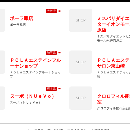
大阪府
ポーラ鳳店
ミスパリダイエ
SHOP
ターイオンモー
ポーラ鳳店
原店
ミスパリダイエットセ
モール水戸内原店
埼玉県
ＰＯＬＡエステインフル
ＰＯＬＡエステ
SHOP
ーナショップ
サロン東山崎
ＰＯＬＡエステインフルーナショッ
ＰＯＬＡエステティッ
プ
崎
熊本県
ヌーボ（ＮＵｅＶｏ）
クロロフィル能
SHOP
室
ヌーボ（ＮＵｅＶｏ）
クロロフィル能代美顔