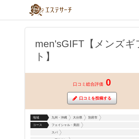
men'sGIFT【メンズギ
ト】
0
口コミ総合評価
口コミを投稿する
地域
九州・沖縄
大分県
別府市
コース
フェイシャル・美顔
スパ