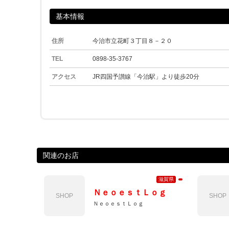
基本情報
住所
今治市立花町３丁目８－２０
TEL
0898-35-3767
アクセス
JR四国予讃線「今治駅」より徒歩20分
関連のお店
滋賀県
ＮｅｏｅｓｔＬｏｇ
SHOP
SHOP
ＮｅｏｅｓｔＬｏｇ