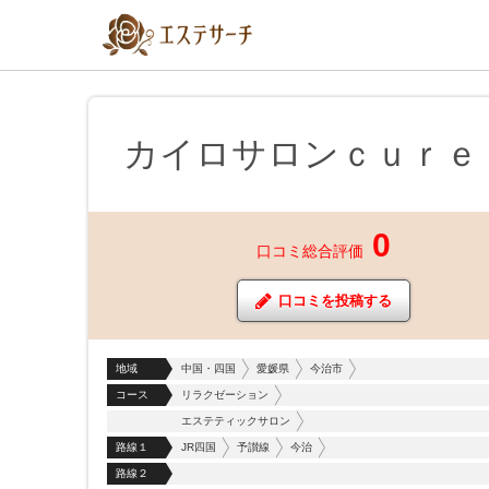
カイロサロンｃｕｒｅ
0
口コミ総合評価
口コミを投稿する
地域
中国・四国
愛媛県
今治市
コース
リラクゼーション
エステティックサロン
路線１
JR四国
予讃線
今治
路線２