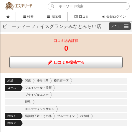
検索
掲示板
口コミ
会員ログイン
ビューティーフェイスグランデみなとみらい店
メニュー
口コミ総合評価
0
口コミを投稿する
地域
関東
神奈川県
横浜市中区
コース
フェイシャル・美顔
ブライダルエステ
脱毛
エステティックサロン
路線１
横浜地下鉄・その他
ブルーライン
桜木町
路線２