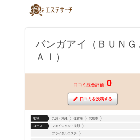
バンガアイ（ＢＵＮＧ
ＡＩ）
0
口コミ総合評価
口コミを投稿する
地域
九州・沖縄
佐賀県
武雄市
コース
フェイシャル・美顔
ブライダルエステ