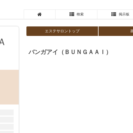
検索
掲示板
エステサロントップ
Ａ
バンガアイ（ＢＵＮＧＡＡＩ）