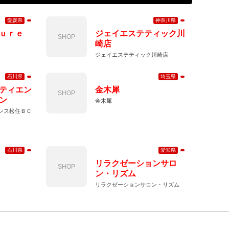
愛媛県
神奈川県
ｕｒｅ
ジェイエステティック川
SHOP
崎店
ジェイエステティック川崎店
石川県
埼玉県
ティエン
金木犀
SHOP
ン
金木犀
ンス松任ＢＣ
石川県
愛知県
リラクゼーションサロ
SHOP
ン・リズム
リラクゼーションサロン・リズム