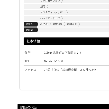
リラクゼーション
脱毛
エステティックサロン
ヘッドマッサージ
路線１
JR九州
佐世保線
武雄温泉
路線２
基本情報
住所
武雄市武雄町大字富岡３７５
TEL
0954-33-1066
アクセス
JR佐世保線「武雄温泉駅」より徒歩3分
関連のお店