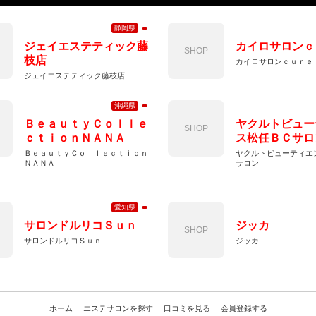
静岡県
ジェイエステティック藤
カイロサロンｃ
SHOP
枝店
カイロサロンｃｕｒｅ
ジェイエステティック藤枝店
沖縄県
ＢｅａｕｔｙＣｏｌｌｅ
ヤクルトビュー
SHOP
ｃｔｉｏｎＮＡＮＡ
ス松任ＢＣサロ
ＢｅａｕｔｙＣｏｌｌｅｃｔｉｏｎ
ヤクルトビューティエ
ＮＡＮＡ
サロン
愛知県
サロンドルリコＳｕｎ
ジッカ
SHOP
サロンドルリコＳｕｎ
ジッカ
ホーム
エステサロンを探す
口コミを見る
会員登録する